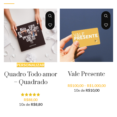
SELECIONAR QUANTIDADE
PERSONALIZAR
Vale Presente
Quadro Todo amor
– Quadrado
Faixa
R$
100,00
–
R$
1.000,00
de
10x de
R$
10,00
preço:
R$100,
R$
88,00
atravé
10x de
R$
8,80
R$1.00