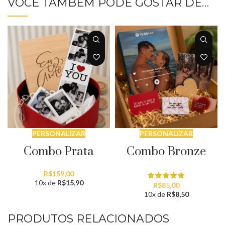
VOCÊ TAMBÉM PODE GOSTAR DE…
PERSONALIZAR
PERSONALIZAR
Combo Prata
Combo Bronze
R$
159,00
10x de
R$
15,90
R$
85,00
10x de
R$
8,50
PRODUTOS RELACIONADOS