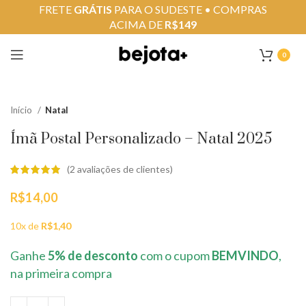
FRETE
GRÁTIS
PARA O SUDESTE • COMPRAS
ACIMA DE
R$149
0
Início
Natal
Ímã Postal Personalizado – Natal 2025
(
2
avaliações de clientes)
R$
14,00
10x de
R$
1,40
Ganhe
5% de desconto
com o cupom
BEMVINDO
,
na primeira compra