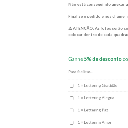
Não está conseguindo anexar a
Finalize o pedido e nos chame
⚠️ ATENÇÃO: As fotos serão co
colocar dentro de cada quadra
Ganhe
5% de desconto
co
Para facilitar...
Lettering
1
×
Lettering Gratidão
Gratidão
Lettering
1
×
Lettering Alegria
Alegria
Lettering
1
×
Lettering Paz
Paz
Lettering
1
×
Lettering Amor