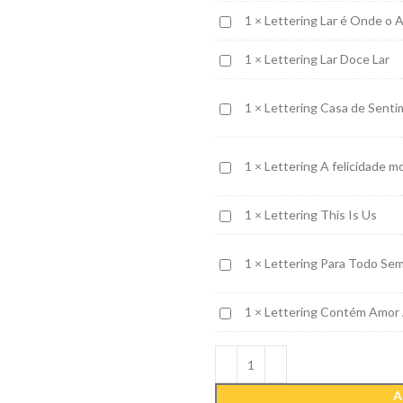
Amor
Lettering
1
×
Lettering Lar é Onde o 
Lar
Lettering
1
×
Lettering Lar Doce Lar
é
Lar
Onde
Doce
o
Lettering
1
×
Lettering Casa de Sent
Lar
Amor
Casa
Decide
de
Ficar
Lettering
1
×
Lettering A felicidade m
Sentimentos
A
Bons
felicidade
Lettering
1
×
Lettering This Is Us
mora
This
aqui
Is
Lettering
1
×
Lettering Para Todo Se
Us
Para
Todo
Lettering
1
×
Lettering Contém Amor 
Sempre
Contém
Amor
Aqui
Dentro
A