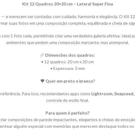
Kit 12 Quadros 20×20 cm – Lateral Super Fina
 e merecem ser contadas com cuidado, harmonia e elegância. O Kit 12 Q
rmar suas fotos em uma composição completa, equilibrada e cheia de sign
com 1 foto cada, permitindo criar uma verdadeira galeria afetiva. Ideal
ambientes que pedem uma composição marcante, mas atemporal.
📏
Dimensões dos quadros:
• 12 quadros: 20 cm x 20 cm
• Espessura: 3 mm
🖤 Quer em preto e branco?
a preferência. Para isso, recomendamos apps como
Lightroom, Snapseed
controle do estilo final.
Para quem é perfeito?
riar composições de parede impactantes, elegantes e cheias de emoção. 
entear alguém especial com memórias que merecem destaque todos os 