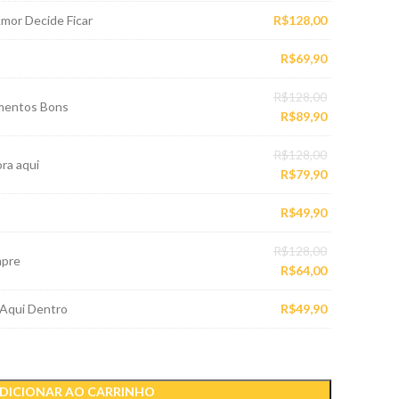
Amor Decide Ficar
R$
128,00
R$
69,90
O
R$
128,00
imentos Bons
preço
O
R$
89,90
original
preço
O
R$
128,00
era:
atual
ora aqui
preço
O
R$
79,90
R$128,00.
é:
original
preço
R$89,90.
R$
49,90
era:
atual
R$128,00.
é:
O
R$
128,00
R$79,90.
mpre
preço
O
R$
64,00
original
preço
Aqui Dentro
R$
49,90
era:
atual
R$128,00.
é:
R$64,00.
DICIONAR AO CARRINHO