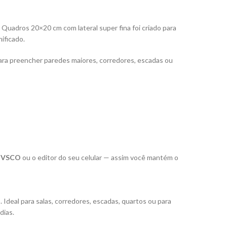
uadros 20×20 cm com lateral super fina foi criado para
ificado.
 para preencher paredes maiores, corredores, escadas ou
, VSCO
ou o editor do seu celular — assim você mantém o
Ideal para salas, corredores, escadas, quartos ou para
dias.