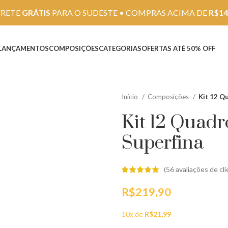
FRETE
GRÁTIS
PARA O SUDESTE • COMPRAS ACIMA DE
R$14
LANÇAMENTOS
COMPOSIÇÕES
CATEGORIAS
OFERTAS ATÉ 50% OFF
Início
Composições
Kit 12 Q
Kit 12 Quadr
Superfina
(
56
avaliações de cli
R$
219,90
10x de
R$
21,99