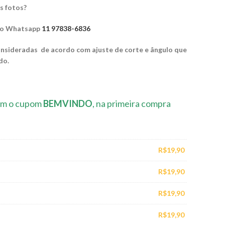
s fotos?
 no Whatsapp
11 97838-6836
nsideradas de acordo com ajuste de corte e ângulo que
do.
m o cupom
BEMVINDO
, na primeira compra
R$
19,90
R$
19,90
R$
19,90
R$
19,90