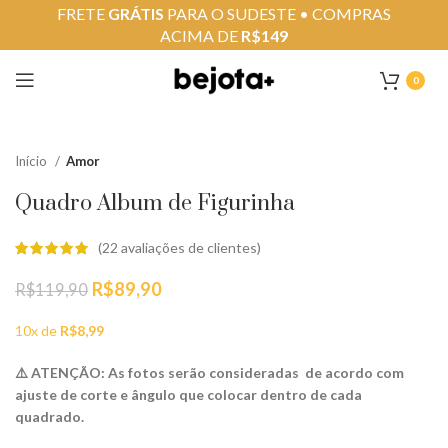
FRETE
GRÁTIS
PARA O SUDESTE • COMPRAS
ACIMA DE
R$149
0
Início
Amor
Quadro Album de Figurinha
(
22
avaliações de clientes)
O
O
R$
89,90
R$
119,90
preço
preço
original
atual
10x de
R$
8,99
era:
é:
R$119,90.
R$89,90.
⚠️ ATENÇÃO: As fotos serão consideradas de acordo com
ajuste de corte e ângulo que colocar dentro de cada
quadrado.