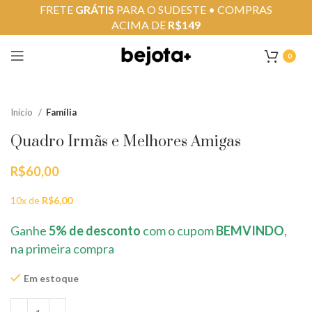
FRETE
GRÁTIS
PARA O SUDESTE • COMPRAS
ACIMA DE
R$149
0
Início
Família
Quadro Irmãs e Melhores Amigas
R$
60,00
10x de
R$
6,00
Ganhe
5% de desconto
com o cupom
BEMVINDO
,
na primeira compra
Em estoque