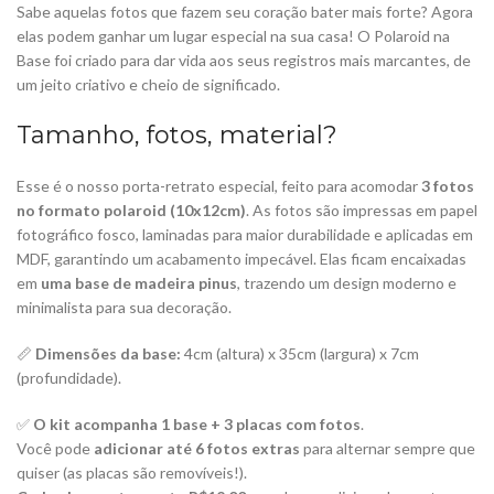
Sabe aquelas fotos que fazem seu coração bater mais forte? Agora
elas podem ganhar um lugar especial na sua casa! O Polaroid na
Base foi criado para dar vida aos seus registros mais marcantes, de
um jeito criativo e cheio de significado.
Tamanho, fotos, material?
Esse é o nosso porta-retrato especial, feito para acomodar
3 fotos
no formato polaroid (10x12cm)
. As fotos são impressas em papel
fotográfico fosco, laminadas para maior durabilidade e aplicadas em
MDF, garantindo um acabamento impecável. Elas ficam encaixadas
em
uma base de madeira pinus
, trazendo um design moderno e
minimalista para sua decoração.
📏
Dimensões da base:
4cm (altura) x 35cm (largura) x 7cm
(profundidade).
✅
O kit acompanha 1 base + 3 placas com fotos
.
Você pode
adicionar até 6 fotos extras
para alternar sempre que
quiser (as placas são removíveis!).