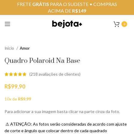
FRETE
GRÁTIS
PARA O SUDESTE • COMPRAS
ACIMA DE
R$149
0
Início
Amor
Quadro Polaroid Na Base
(
218
avaliações de clientes)
R$
99,90
10x de
R$
9,99
Para adicionar a sua imagem basta clicar na parte cinza da foto.
⚠️ ATENÇÃO: As fotos serão consideradas de acordo com ajuste
de corte e ângulo que colocar dentro de cada quadrado