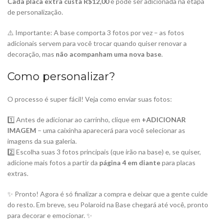
Cada placa extra custa R$12,00
e pode ser adicionada na etapa
de personalização.
⚠️ Importante: A base comporta 3 fotos por vez – as fotos
adicionais servem para você trocar quando quiser renovar a
decoração, mas
não acompanham uma nova base
.
Como personalizar?
O processo é super fácil! Veja como enviar suas fotos:
1️⃣ Antes de adicionar ao carrinho, clique em
+ADICIONAR
IMAGEM
– uma caixinha aparecerá para você selecionar as
imagens da sua galeria.
2️⃣ Escolha suas 3 fotos principais (que irão na base) e, se quiser,
adicione mais fotos a partir da
página 4 em diante
para placas
extras.
✨ Pronto! Agora é só finalizar a compra e deixar que a gente cuide
do resto. Em breve, seu Polaroid na Base chegará até você, pronto
para decorar e emocionar. ✨