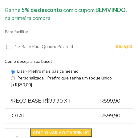
Ganhe
5% de desconto
com o cupom
BEMVINDO
,
na primeira compra
Para facilitar...
Base
1
×
Base Para Quadro Polaroid
R$
55,00
Para
Quadro
Como deseja a sua base?
Polaroid
Lisa - Prefiro mais básica mesmo
Personalizada - Prefiro que tenha um toque único
[+R$50,00]
PREÇO BASE R$
99,90
X 1
R$
99,90
TOTAL
R$
99,90
ADICIONAR AO CARRINHO