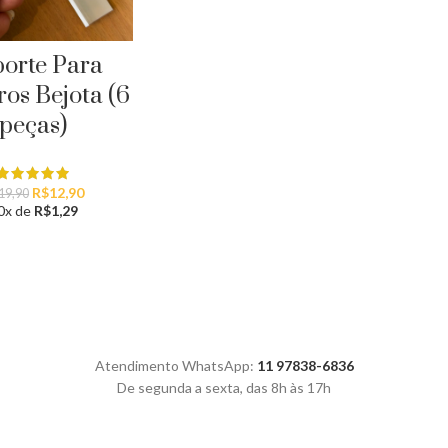
orte Para
os Bejota (6
peças)
O
O
R$
12,90
19,90
preço
preço
0x de
R$
1,29
original
atual
era:
é:
R$19,90.
R$12,90.
Atendimento WhatsApp:
11 97838-6836
De segunda a sexta, das 8h às 17h