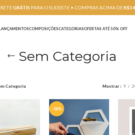
FRETE
GRÁTIS
PARA O SUDESTE • COMPRAS ACIMA DE
R$14
LANÇAMENTOS
COMPOSIÇÕES
CATEGORIAS
OFERTAS ATÉ 50% OFF
Sem Categoria
em Categoria
Mostrar
9
2
-38%