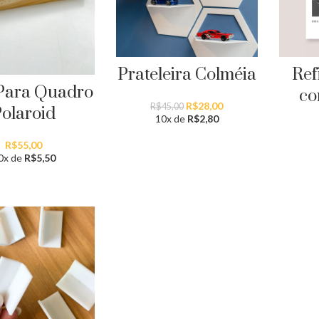
Prateleira Colméia
Ref
Para Quadro
co
O
O
R$
28,00
R$
45,00
olaroid
preço
preço
10x de
R$
2,80
original
atual
era:
é:
R$
55,00
R$45,00.
R$28,00.
0x de
R$
5,50