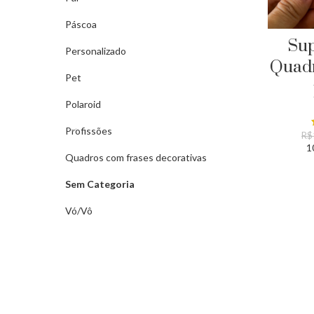
Páscoa
Sup
Personalizado
Quadr
Pet
Polaroid
Profissões
R$
1
Quadros com frases decorativas
Sem Categoria
Vó/Vô