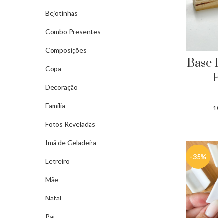
Bejotinhas
Combo Presentes
Composições
Base 
Copa
P
Decoração
Família
1
Fotos Reveladas
Imã de Geladeira
-35%
Letreiro
Mãe
Natal
Pai