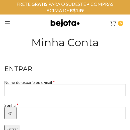
FRETE
GRÁTIS
PARA O SUDESTE • COMPRAS
ACIMA DE
R$149
0
Minha Conta
ENTRAR
*
Nome de usuário ou e-mail
*
Senha
Entrar