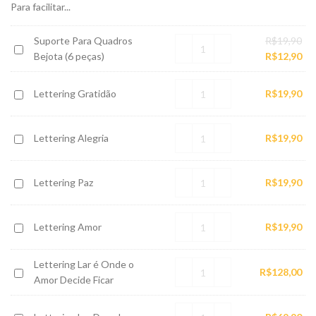
Para facilitar...
O
Suporte Para Quadros
R$
19,90
Suporte
pr
O
Bejota (6 peças)
R$
12,90
Para
ori
pr
Quadros
era
atu
Lettering
Lettering Gratidão
R$
19,90
Bejota
R$1
é:
Gratidão
(6
R$1
peças)
Lettering
Lettering Alegria
R$
19,90
Alegria
Lettering
Lettering Paz
R$
19,90
Paz
Lettering
Lettering Amor
R$
19,90
Amor
Lettering Lar é Onde o
Lettering
R$
128,00
Amor Decide Ficar
Lar
é