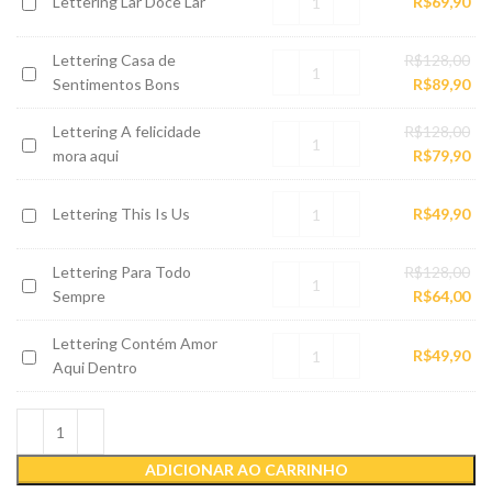
Lettering
Lettering Lar Doce Lar
R$
69,90
Onde
Lar
o
Doce
Amor
O
Lettering Casa de
R$
128,00
Lettering
Lar
Decide
pr
O
Sentimentos Bons
R$
89,90
Casa
Ficar
ori
pr
de
O
Lettering A felicidade
R$
128,00
era
atu
Lettering
Sentimentos
pr
O
mora aqui
R$
79,90
R$1
é:
A
Bons
ori
pr
R$8
felicidade
era
atu
Lettering
Lettering This Is Us
R$
49,90
mora
R$1
é:
This
aqui
R$7
Is
O
Lettering Para Todo
R$
128,00
Lettering
Us
pr
O
Sempre
R$
64,00
Para
ori
pr
Todo
Lettering Contém Amor
era
atu
Lettering
R$
49,90
Sempre
Aqui Dentro
R$1
é:
Contém
R$6
Amor
Aqui
Dentro
ADICIONAR AO CARRINHO