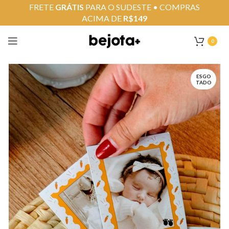
FRETE
GRÁTIS
PARA O SUDESTE • COMPRAS
ACIMA DE
R$149
0
ESGO
TADO