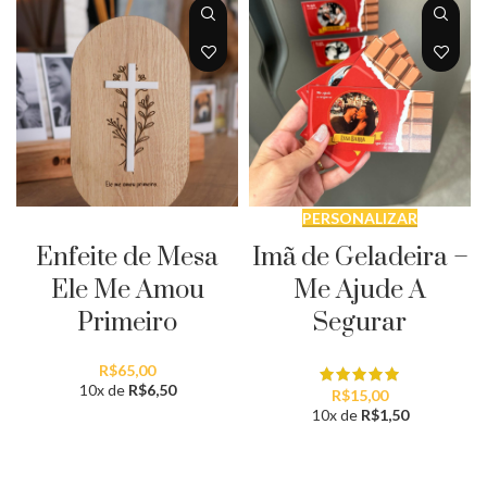
ADICIONAR AO CARRINHO
PERSONALIZAR
Enfeite de Mesa
Imã de Geladeira –
Ele Me Amou
Me Ajude A
Primeiro
Segurar
R$
65,00
10x de
R$
6,50
R$
15,00
10x de
R$
1,50