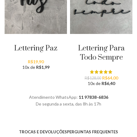
ADICIONAR AO CARRINHO
ADICIONAR AO CARRINHO
Lettering Paz
Lettering Para
Todo Sempre
R$
19,90
10x de
R$
1,99
O
O
R$
64,00
R$
128,00
preço
preço
10x de
R$
6,40
original
atual
era:
é:
Atendimento WhatsApp:
11 97838-6836
R$128,00.
R$64,00.
De segunda a sexta, das 8h às 17h
TROCAS E DEVOLUÇÕES
PERGUNTAS FREQUENTES