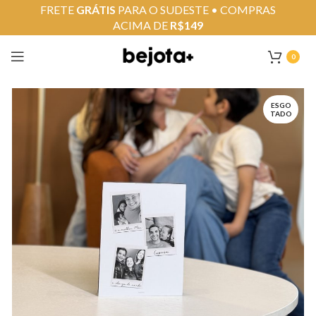
FRETE
GRÁTIS
PARA O SUDESTE • COMPRAS
ACIMA DE
R$149
0
ESGO
TADO