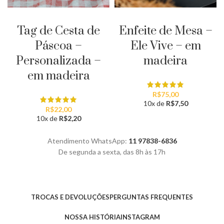
PERSONALIZAR
ADICIONAR AO CARRINHO
Tag de Cesta de
Enfeite de Mesa –
Páscoa –
Ele Vive – em
Personalizada –
madeira
em madeira
R$
75,00
10x de
R$
7,50
R$
22,00
10x de
R$
2,20
Atendimento WhatsApp:
11 97838-6836
De segunda a sexta, das 8h às 17h
TROCAS E DEVOLUÇÕES
PERGUNTAS FREQUENTES
NOSSA HISTÓRIA
INSTAGRAM