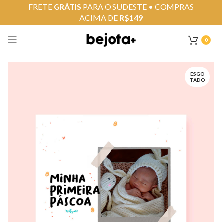
FRETE
GRÁTIS
PARA O SUDESTE • COMPRAS
ACIMA DE
R$149
0
ESGO
TADO