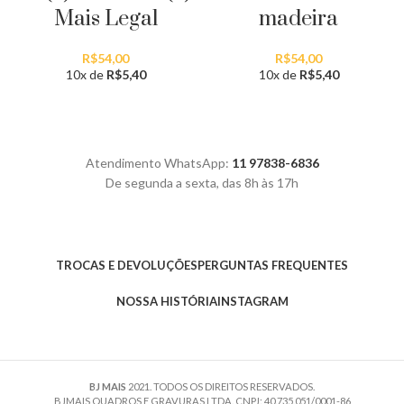
Mais Legal
madeira
R$
54,00
R$
54,00
10x de
R$
5,40
10x de
R$
5,40
Atendimento WhatsApp:
11 97838-6836
De segunda a sexta, das 8h às 17h
TROCAS E DEVOLUÇÕES
PERGUNTAS FREQUENTES
NOSSA HISTÓRIA
INSTAGRAM
BJ MAIS
2021. TODOS OS DIREITOS RESERVADOS.
BJMAIS QUADROS E GRAVURAS LTDA. CNPJ: 40.735.051/0001-86