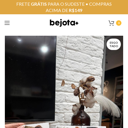
FRETE
GRÁTIS
PARA O SUDESTE • COMPRAS
ACIMA DE
R$149
0
ESGO
TADO