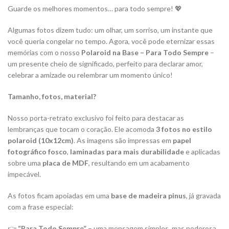
Guarde os melhores momentos… para todo sempre! 💖
Algumas fotos dizem tudo: um olhar, um sorriso, um instante que
você queria congelar no tempo. Agora, você pode eternizar essas
memórias com o nosso
Polaroid na Base – Para Todo Sempre
–
um presente cheio de significado, perfeito para declarar amor,
celebrar a amizade ou relembrar um momento único!
Tamanho, fotos, material?
Nosso porta-retrato exclusivo foi feito para destacar as
lembranças que tocam o coração. Ele acomoda
3 fotos no estilo
polaroid (10x12cm)
. As imagens são impressas em
papel
fotográfico fosco
,
laminadas para mais durabilidade
e aplicadas
sobre uma
placa de MDF
, resultando em um acabamento
impecável.
As fotos ficam apoiadas em uma
base de madeira pinus
, já gravada
com a frase especial:
👉
“Para Todo Sempre”
– uma mensagem simples, mas poderosa,