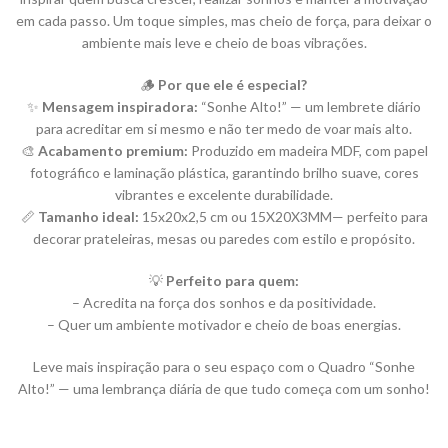
em cada passo. Um toque simples, mas cheio de força, para deixar o
ambiente mais leve e cheio de boas vibrações.
🪵
Por que ele é especial?
✨
Mensagem inspiradora:
“Sonhe Alto!” — um lembrete diário
para acreditar em si mesmo e não ter medo de voar mais alto.
🎨
Acabamento premium:
Produzido em madeira MDF, com papel
fotográfico e laminação plástica, garantindo brilho suave, cores
vibrantes e excelente durabilidade.
📏
Tamanho ideal:
15x20x2,5 cm ou 15X20X3MM— perfeito para
decorar prateleiras, mesas ou paredes com estilo e propósito.
💡
Perfeito para quem:
– Acredita na força dos sonhos e da positividade.
– Quer um ambiente motivador e cheio de boas energias.
Leve mais inspiração para o seu espaço com o Quadro “Sonhe
Alto!” — uma lembrança diária de que tudo começa com um sonho!