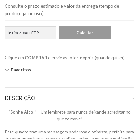
Consulte o prazo estimado e valor da entrega (tempo de
produço já incluso).
Clique em
COMPRAR
e envie as fotos
depois
(quando quiser).
Favoritos
DESCRIÇÃO
“
Sonhe Alto!
” – Um lembrete para nunca deixar de acreditar no
que te move!
Este quadro traz uma mensagem poderosa e otimista, perfeita para
inspirar quem busca crescer, realizar sonhos e manter a motivação