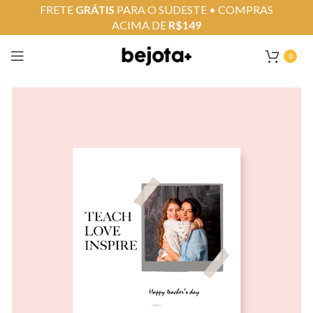
FRETE
GRÁTIS
PARA O SUDESTE • COMPRAS
ACIMA DE
R$149
0