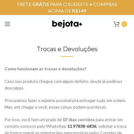
FRETE
GRÁTIS
PARA O SUDESTE • COMPRAS
ACIMA DE
R$149
0
Trocas e Devoluções
Como funcionam as trocas e devoluções?
Caso seu produto chegue com algum defeito, desde já pedimos
desculpas.
Procuramos fazer o máximo possível pra entregar tudo em ordem.
Mas, até chegar a você, essas coisas podem acontecer.
Por isso, você tem um prazo de
07 dias corridos
para entrar em
contato conosco pelo WhatsApp
11 97838-6836
, solicitar a troca
do item e seguir as orientações para postá-lo pelos Correios de