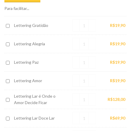
Para facilitar...
Lettering
Lettering Gratidão
R$
19,90
Gratidão
Lettering
Lettering Alegria
R$
19,90
Alegria
Lettering
Lettering Paz
R$
19,90
Paz
Lettering
Lettering Amor
R$
19,90
Amor
Lettering Lar é Onde o
Lettering
R$
128,00
Amor Decide Ficar
Lar
é
Lettering
Lettering Lar Doce Lar
R$
69,90
Onde
Lar
o
Doce