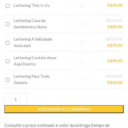
Amor
Lettering
Lettering This Is Us
R$
49,90
Lar
Decide
This
Ficar
Is
O
Lettering Casa de
R$
128,00
Lettering
Us
pr
O
Sentimentos Bons
R$
89,90
Casa
ori
pr
de
O
Lettering A felicidade
R$
128,00
era
atu
Lettering
Sentimentos
pr
O
mora aqui
R$
79,90
R$1
é:
A
Bons
ori
pr
R$8
felicidade
Lettering Contém Amor
era
atu
Lettering
R$
49,90
mora
Aqui Dentro
R$1
é:
Contém
aqui
R$7
Amor
O
Lettering Para Todo
R$
128,00
Lettering
Aqui
pr
O
Sempre
R$
64,00
Para
Dentro
ori
pr
Todo
era
atu
Sempre
R$1
é:
R$6
ADICIONAR AO CARRINHO
Consulte o prazo estimado e valor da entrega (tempo de