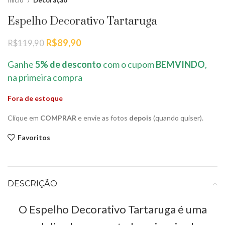
Início
Decoração
Espelho Decorativo Tartaruga
O
O
R$
89,90
R$
119,90
preço
preço
original
atual
Ganhe
5% de desconto
com o cupom
BEMVINDO
,
era:
é:
na primeira compra
R$119,90.
R$89,90.
Fora de estoque
Clique em
COMPRAR
e envie as fotos
depois
(quando quiser).
Favoritos
DESCRIÇÃO
O Espelho Decorativo Tartaruga é uma