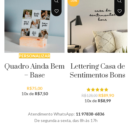
-30%
PERSONALIZAR
ADICIONAR AO CARRINHO
Quadro Ainda Bem
Lettering Casa de
– Base
Sentimentos Bons
R$
75,00
10x de
R$
7,50
O
O
R$
89,90
R$
128,00
preço
preço
10x de
R$
8,99
original
atual
era:
é:
Atendimento WhatsApp:
11 97838-6836
R$128,00.
R$89,90.
De segunda a sexta, das 8h às 17h