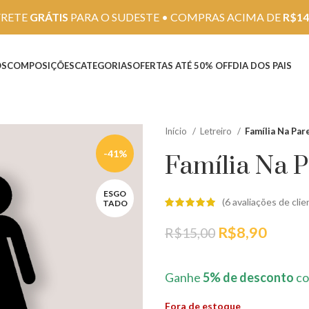
FRETE
GRÁTIS
PARA O SUDESTE • COMPRAS ACIMA DE
R$14
OS
COMPOSIÇÕES
CATEGORIAS
OFERTAS ATÉ 50% OFF
DIA DOS PAIS
Início
Letreiro
Família Na Par
-41%
Família Na 
ESGO
(
6
avaliações de clie
TADO
O
O
R$
8,90
R$
15,00
preço
preço
original
atual
Ganhe
5% de desconto
co
era:
é:
R$15,00.
R$8,9
Fora de estoque