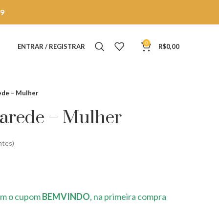
9
0
ENTRAR / REGISTRAR
R$
0,00
ede – Mulher
Parede – Mulher
ntes)
m o cupom
BEMVINDO
, na primeira compra
0.