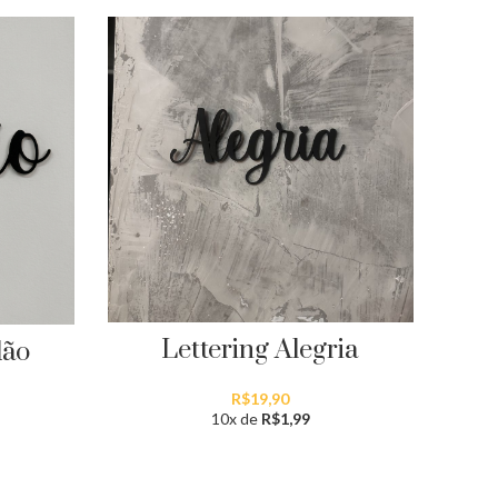
Lettering Alegria
dão
R$
19,90
10x de
R$
1,99