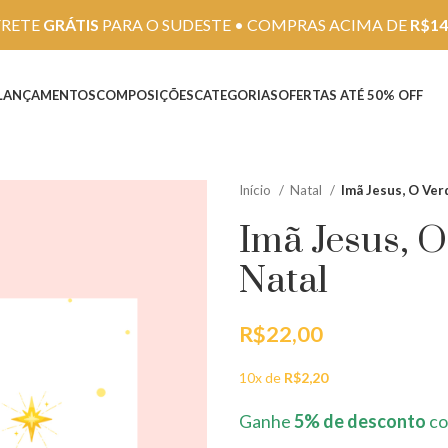
FRETE
GRÁTIS
PARA O SUDESTE • COMPRAS ACIMA DE
R$14
LANÇAMENTOS
COMPOSIÇÕES
CATEGORIAS
OFERTAS ATÉ 50% OFF
Início
Natal
Imã Jesus, O Ver
Imã Jesus, O
Natal
R$
22,00
10x de
R$
2,20
Ganhe
5% de desconto
co