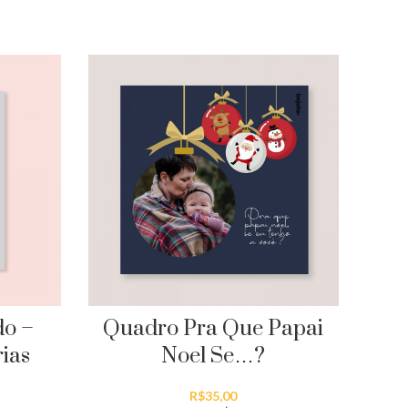
do –
Quadro Pra Que Papai
Qua
ias
Noel Se…?
R$
35,00