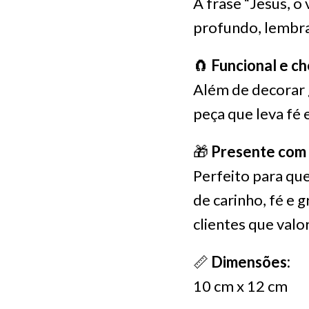
A frase “Jesus, o
profundo, lembra
🧲
Funcional e ch
Além de decorar 
peça que leva fé 
🎁
Presente com 
Perfeito para qu
de carinho, fé e 
clientes que valo
📏
Dimensões:
10 cm x 12 cm