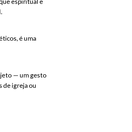
que espiritual e
.
éticos, é uma
bjeto — um gesto
 de igreja ou