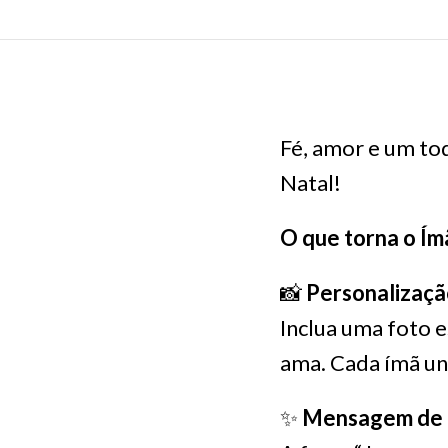
Fé, amor e um toq
Natal!
O que torna o Ímã
📸
Personalizaçã
Inclua uma foto 
ama. Cada ímã un
✨
Mensagem de 