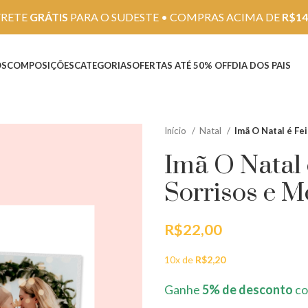
FRETE
GRÁTIS
PARA O SUDESTE • COMPRAS ACIMA DE
R$14
OS
COMPOSIÇÕES
CATEGORIAS
OFERTAS ATÉ 50% OFF
DIA DOS PAIS
Início
Natal
Imã O Natal é F
Imã O Natal 
Sorrisos e 
R$
22,00
10x de
R$
2,20
Ganhe
5% de desconto
co