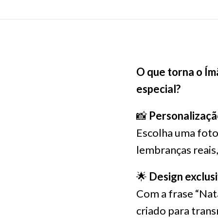
O que torna o Ím
especial?
📸
Personalizaçã
Escolha uma fot
lembranças reais,
🌟
Design exclusi
Com a frase “Nata
criado para trans