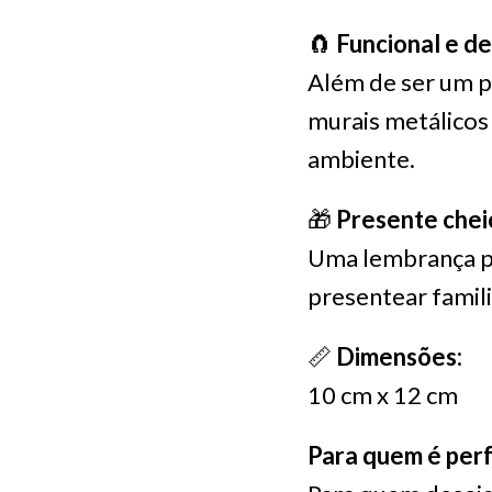
🧲
Funcional e de
Além de ser um pr
murais metálicos
ambiente.
🎁
Presente cheio
Uma lembrança pe
presentear famili
📏
Dimensões:
10 cm x 12 cm
Para quem é perf