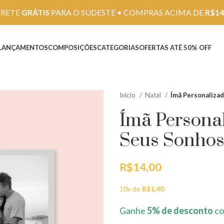
FRETE
GRÁTIS
PARA O SUDESTE • COMPRAS ACIMA DE
R$14
LANÇAMENTOS
COMPOSIÇÕES
CATEGORIAS
OFERTAS ATÉ 50% OFF
Início
Natal
Ímã Personaliza
Ímã Persona
Seus Sonho
R$
14,00
10x de
R$
1,40
Ganhe
5% de desconto
co