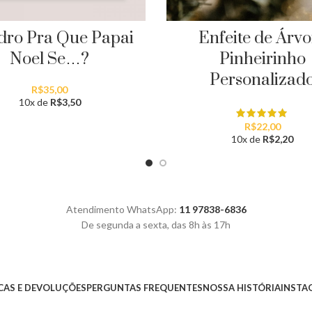
ro Pra Que Papai
Enfeite de Árvo
Noel Se…?
Pinheirinho
Personalizad
R$
35,00
10x de
R$
3,50
R$
22,00
10x de
R$
2,20
Atendimento WhatsApp:
11 97838-6836
De segunda a sexta, das 8h às 17h
AS E DEVOLUÇÕES
PERGUNTAS FREQUENTES
NOSSA HISTÓRIA
INSTA