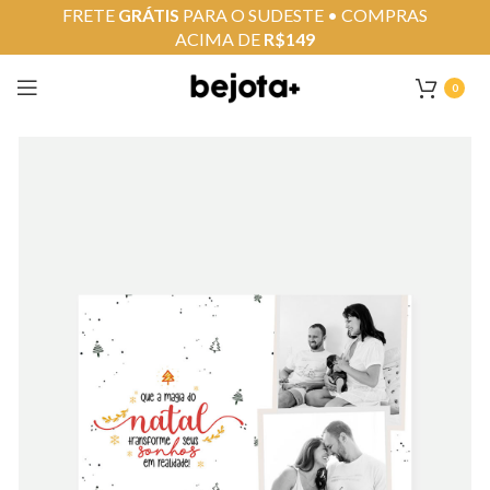
FRETE
GRÁTIS
PARA O SUDESTE • COMPRAS
ACIMA DE
R$149
0