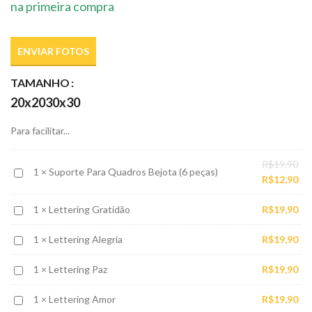
na primeira compra
ENVIAR FOTOS
TAMANHO
20x20
30x30
Para facilitar...
O
R$
19,90
Suporte
1
×
Suporte Para Quadros Bejota (6 peças)
pr
O
R$
12,90
Para
ori
pr
Quadros
Lettering
1
×
Lettering Gratidão
R$
19,90
era
atu
Bejota
Gratidão
R$1
é:
(6
Lettering
1
×
Lettering Alegria
R$
19,90
R$1
peças)
Alegria
Lettering
1
×
Lettering Paz
R$
19,90
Paz
Lettering
1
×
Lettering Amor
R$
19,90