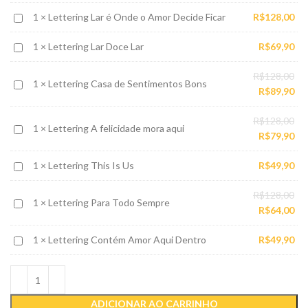
Amor
Lettering
1
×
Lettering Lar é Onde o Amor Decide Ficar
R$
128,00
Lar
Lettering
1
×
Lettering Lar Doce Lar
R$
69,90
é
Lar
Onde
O
R$
128,00
Doce
o
Lettering
1
×
Lettering Casa de Sentimentos Bons
pr
O
R$
89,90
Lar
Amor
Casa
ori
pr
Decide
de
O
R$
128,00
era
atu
Ficar
Lettering
1
×
Lettering A felicidade mora aqui
Sentimentos
pr
O
R$
79,90
R$1
é:
A
Bons
ori
pr
R$8
felicidade
Lettering
1
×
Lettering This Is Us
R$
49,90
era
atu
mora
This
R$1
é:
aqui
O
R$
128,00
Is
R$7
Lettering
1
×
Lettering Para Todo Sempre
pr
O
R$
64,00
Us
Para
ori
pr
Todo
Lettering
1
×
Lettering Contém Amor Aqui Dentro
R$
49,90
era
atu
Sempre
Contém
R$1
é:
Amor
R$6
Aqui
Dentro
ADICIONAR AO CARRINHO