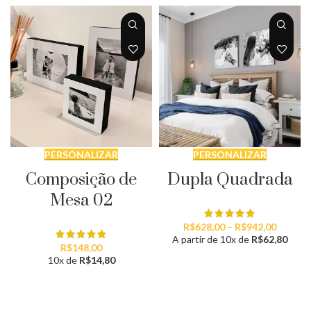
PERSONALIZAR
PERSONALIZAR
Composição de
Dupla Quadrada
Mesa 02
Faixa
R$
628,00
–
R$
942,00
de
A partir de 10x de
R$
62,80
R$
148,00
preço:
10x de
R$
14,80
R$628,
através
R$942,