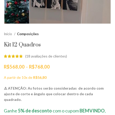
Início
Composições
Kit 12 Quadros
(
18
avaliações de clientes)
Faixa
R$
568,00
–
R$
768,00
de
preço:
A partir de 10x de
R$
56,80
R$568,00
através
⚠️ ATENÇÃO: As fotos serão consideradas de acordo com
R$768,00
ajuste de corte e ângulo que colocar dentro de cada
quadrado.
Ganhe
5% de desconto
com o cupom
BEMVINDO
,