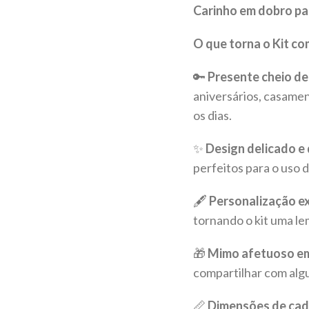
Carinho em dobro p
O que torna o Kit co
🔑
Presente cheio de 
aniversários, casame
os dias.
✨
Design delicado e 
perfeitos para o uso 
🖋️
Personalização ex
tornando o kit uma le
🎁
Mimo afetuoso em
compartilhar com alg
📏
Dimensões de cad