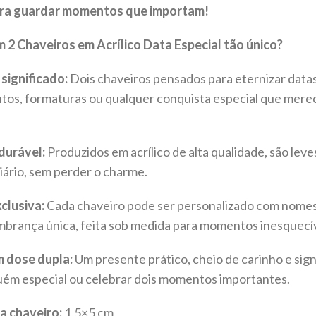
ara guardar momentos que importam!
m 2 Chaveiros em Acrílico Data Especial tão único?
significado:
Dois chaveiros pensados para eternizar data
ntos, formaturas ou qualquer conquista especial que mere
durável:
Produzidos em acrílico de alta qualidade, são leve
diário, sem perder o charme.
clusiva:
Cada chaveiro pode ser personalizado com nomes 
mbrança única, feita sob medida para momentos inesquecív
 dose dupla:
Um presente prático, cheio de carinho e signi
uém especial ou celebrar dois momentos importantes.
a chaveiro:
1,5×5 cm