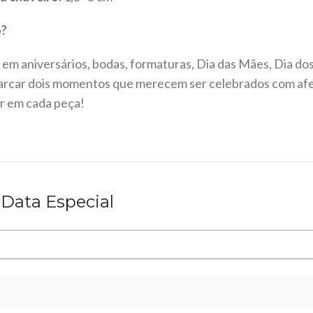
o?
 em aniversários, bodas, formaturas, Dia das Mães, Dia dos
rcar dois momentos que merecem ser celebrados com afe
r em cada peça!
 Data Especial