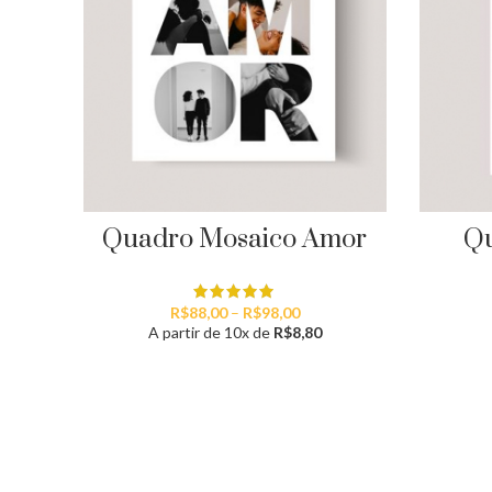
Quadro Mosaico Amor
Qu
Faixa
R$
88,00
–
R$
98,00
de
A partir de 10x de
R$
8,80
preço:
R$88,00
através
R$98,00