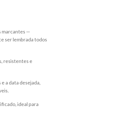
s marcantes —
ce ser lembrada todos
s, resistentes e
e a data desejada,
eis.
ficado, ideal para