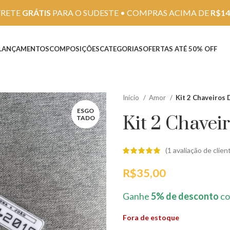
FRETE
GRÁTIS
PARA O SUDESTE • COMPRAS ACIMA DE
R$14
LANÇAMENTOS
COMPOSIÇÕES
CATEGORIAS
OFERTAS ATÉ 50% OFF
Início
Amor
Kit 2 Chaveiros 
ESGO
Kit 2 Chavei
TADO
(
1
avaliação de clien
R$
35,00
Ganhe
5% de desconto
co
Fora de estoque