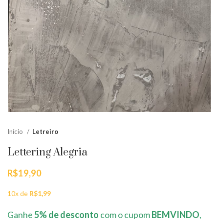
Início
Letreiro
Lettering Alegria
R$
19,90
10x de
R$
1,99
Ganhe
5% de desconto
com o cupom
BEMVINDO
,