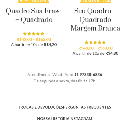
PERSONALIZAR
PERSONALIZAR
Quadro Sua Frase
Seu Quadro –
– Quadrado
Quadrado
Margem Branca
Faixa
R$
42,00
–
R$
63,00
de
A partir de 10x de
R$
4,20
Faixa
R$
48,00
–
R$
68,00
preço:
de
A partir de 10x de
R$
4,80
R$42,00
preço:
através
R$48,00
R$63,00
através
R$68,00
Atendimento WhatsApp:
11 97838-6836
De segunda a sexta, das 8h às 17h
TROCAS E DEVOLUÇÕES
PERGUNTAS FREQUENTES
NOSSA HISTÓRIA
INSTAGRAM