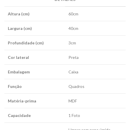
Altura (cm)
60cm
Largura (cm)
40cm
Profundidade (cm)
3cm
Cor lateral
Preta
Embalagem
Caixa
Função
Quadros
Matéria-prima
MDF
Capacidade
1 Foto
Limpar com pano úmido