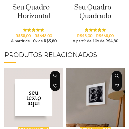
Seu Quadro –
Seu Quadro –
Horizontal
Quadrado
Faixa
Faixa
R$
58,00
–
R$
648,00
R$
48,00
–
R$
568,00
de
de
A partir de 10x de
R$
5,80
A partir de 10x de
R$
4,80
preço:
preço:
R$58,00
R$48,00
PRODUTOS RELACIONADOS
através
através
R$648,00
R$568,0