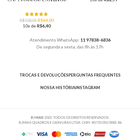
O
O
R$
64,00
R$
128,00
preço
preço
10x de
R$
6,40
original
atual
era:
é:
Atendimento WhatsApp:
11 97838-6836
R$128,00.
R$64,00.
De segunda a sexta, das 8h às 17h
TROCAS E DEVOLUÇÕES
PERGUNTAS FREQUENTES
NOSSA HISTÓRIA
INSTAGRAM
BJ MAIS
2021. TODOS OS DIREITOS RESERVADOS.
BJMAIS QUADROS E GRAVURAS LTDA. CNPJ: 40.735.051/0001-86