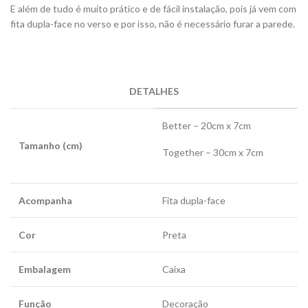
E além de tudo é muito prático e de fácil instalação, pois já vem com
fita dupla-face no verso e por isso, não é necessário furar a parede.
DETALHES
Better – 20cm x 7cm
Tamanho (cm)
Together – 30cm x 7cm
Acompanha
Fita dupla-face
Cor
Preta
Embalagem
Caixa
Função
Decoração