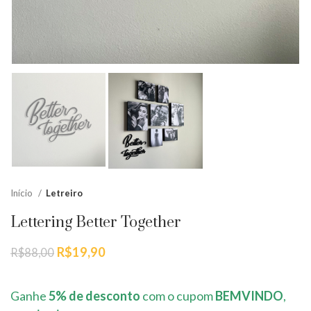
Início
Letreiro
Lettering Better Together
O
O
R$
19,90
R$
88,00
preço
preço
original
atual
era:
é:
Ganhe
5% de desconto
com o cupom
BEMVINDO
,
R$88,00.
R$19,90.