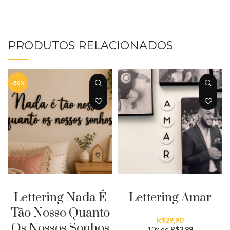
PRODUTOS RELACIONADOS
-50%
ADICIONAR AO CARRINHO
ADICIONAR AO CARRINHO
Lettering Nada É
Lettering Amar
Tão Nosso Quanto
R$
29,90
Os Nossos Sonhos
10x de
R$
2,99