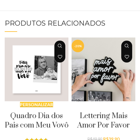
PRODUTOS RELACIONADOS
-20%
PERSONALIZAR
ADICIONAR AO CARRINHO
Quadro Dia dos
Lettering Mais
Pais com Meu Vovô
Amor Por Favor
O
O
R$
39,90
R$
49,90