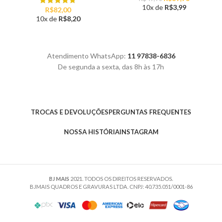
preço
preço
10x de
R$
3,99
R$
82,00
original
atual
10x de
R$
8,20
era:
é:
R$49,90.
R$39,90.
Atendimento WhatsApp:
11 97838-6836
De segunda a sexta, das 8h às 17h
TROCAS E DEVOLUÇÕES
PERGUNTAS FREQUENTES
NOSSA HISTÓRIA
INSTAGRAM
BJ MAIS
2021. TODOS OS DIREITOS RESERVADOS.
BJMAIS QUADROS E GRAVURAS LTDA. CNPJ: 40.735.051/0001-86