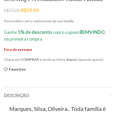
O
O
R$
29,90
R$
70,00
preço
preço
original
atual
Personalize com o sobrenome da sua família.
era:
é:
R$70,00.
R$29,90.
Ganhe
5% de desconto
com o cupom
BEMVINDO
,
na primeira compra
Fora de estoque
Clique em
COMPRAR
e envie as fotos
depois
(quando quiser).
Favoritos
DESCRIÇÃO
Marques, Silva, Oliveira.. Toda família é