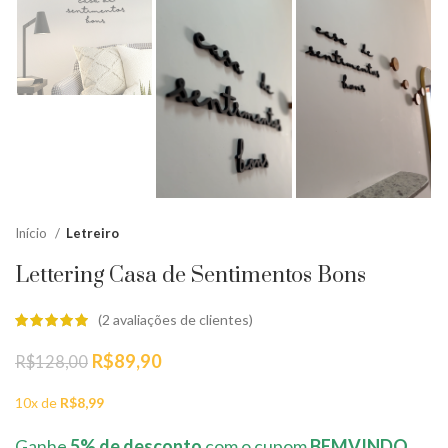
Início
Letreiro
Lettering Casa de Sentimentos Bons
(
2
avaliações de clientes)
O
O
R$
89,90
R$
128,00
preço
preço
original
atual
10x de
R$
8,99
era:
é:
R$128,00.
R$89,90.
Ganhe
5% de desconto
com o cupom
BEMVINDO
,