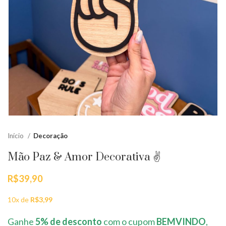
Início
Decoração
Mão Paz & Amor Decorativa ✌️
R$
39,90
10x de
R$
3,99
Ganhe
5% de desconto
com o cupom
BEMVINDO
,