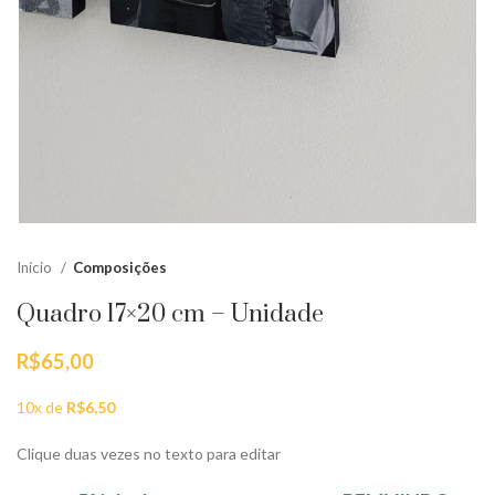
Início
Composições
Quadro 17×20 cm – Unidade
R$
65,00
10x de
R$
6,50
Clique duas vezes no texto para editar