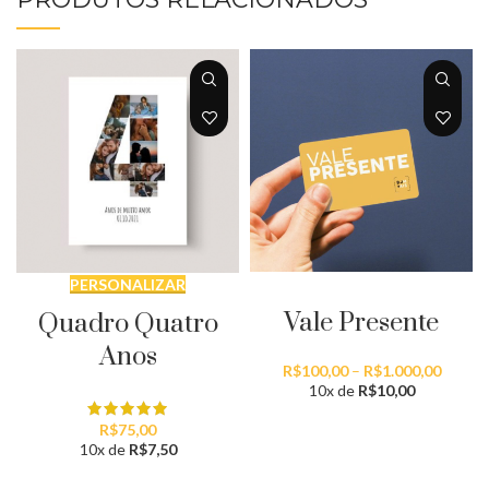
SELECIONAR QUANTIDADE
PERSONALIZAR
Vale Presente
Quadro Quatro
Anos
Faixa
R$
100,00
–
R$
1.000,00
de
10x de
R$
10,00
preço:
R$100,
R$
75,00
atravé
10x de
R$
7,50
R$1.00