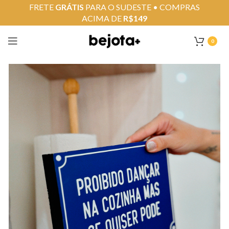
FRETE
GRÁTIS
PARA O SUDESTE • COMPRAS
ACIMA DE
R$149
0