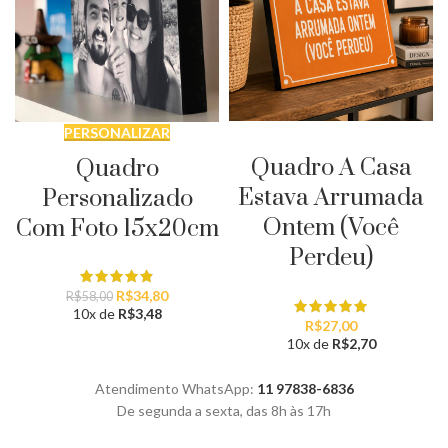
PERSONALIZAR
PERSONALIZAR
Quadro A Casa
Quadro
Estava Arrumada
Personalizado
Ontem (Você
Com Foto 15x20cm
Perdeu)
O
O
R$
34,80
R$
58,00
preço
preço
10x de
R$
3,48
R$
27,00
original
atual
10x de
R$
2,70
era:
é:
R$58,00.
R$34,80.
Atendimento WhatsApp:
11 97838-6836
De segunda a sexta, das 8h às 17h