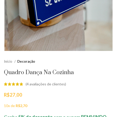
Início
Decoração
Quadro Dança Na Cozinha
(
4
avaliações de clientes)
R$
27,00
10x de
R$
2,70
Ganhe
5% de desconto
com o cupom
BEMVINDO
,