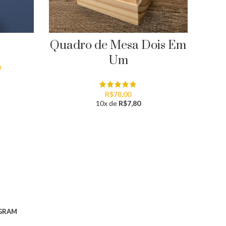
Quadro de Mesa Dois Em
Um
Faixa
0
de
preço:
R$100,00
R$
78,00
através
10x de
R$
7,80
R$1.000,00
GRAM