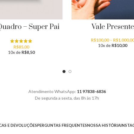
Vale Presente
Quadro – Super Pai
R$
100,00
–
R$
1.000,0
10x de
R$
10,00
R$
85,00
10x de
R$
8,50
Atendimento WhatsApp:
11 97838-6836
De segunda a sexta, das 8h às 17h
AS E DEVOLUÇÕES
PERGUNTAS FREQUENTES
NOSSA HISTÓRIA
INSTA