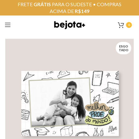
FRETE
GRÁTIS
PARA O SUDESTE • COMPRAS
ACIMA DE
R$149
0
ESGO
TADO