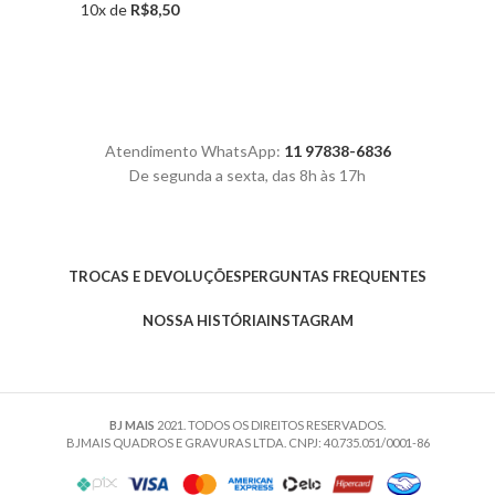
10x de
R$
8,50
R$100,
atravé
R$1.00
Atendimento WhatsApp:
11 97838-6836
De segunda a sexta, das 8h às 17h
TROCAS E DEVOLUÇÕES
PERGUNTAS FREQUENTES
NOSSA HISTÓRIA
INSTAGRAM
BJ MAIS
2021. TODOS OS DIREITOS RESERVADOS.
BJMAIS QUADROS E GRAVURAS LTDA. CNPJ: 40.735.051/0001-86