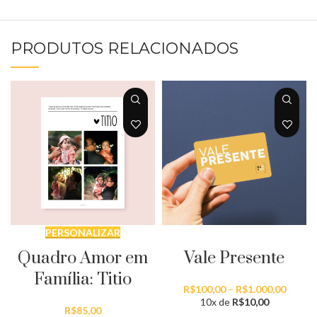
PRODUTOS RELACIONADOS
PERSONALIZAR
SELECIONAR QUANTIDADE
Quadro Amor em
Vale Presente
Família: Titio
Faixa
R$
100,00
–
R$
1.000,00
de
10x de
R$
10,00
R$
85,00
preço: