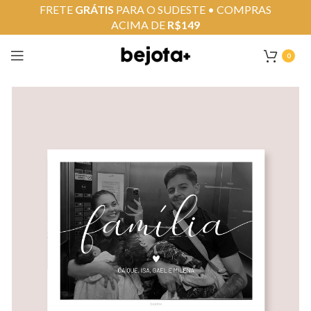
FRETE
GRÁTIS
PARA O SUDESTE • COMPRAS
ACIMA DE
R$149
0