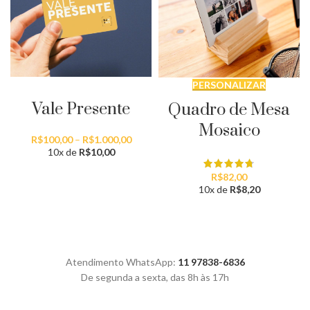
SELECIONAR QUANTIDADE
PERSONALIZAR
Vale Presente
Quadro de Mesa
Mosaico
Faixa
R$
100,00
–
R$
1.000,00
de
10x de
R$
10,00
preço:
R$100,00
R$
82,00
através
10x de
R$
8,20
R$1.000,00
Atendimento WhatsApp:
11 97838-6836
De segunda a sexta, das 8h às 17h