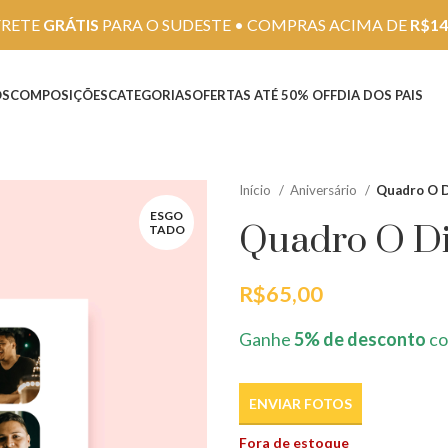
FRETE
GRÁTIS
PARA O SUDESTE • COMPRAS ACIMA DE
R$14
OS
COMPOSIÇÕES
CATEGORIAS
OFERTAS ATÉ 50% OFF
DIA DOS PAIS
Início
Aniversário
Quadro O D
ESGO
Quadro O Di
TADO
R$
65,00
Ganhe
5% de desconto
co
ENVIAR FOTOS
Fora de estoque