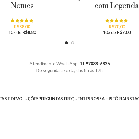
com Legend
Nomes
R$
70,00
R$
88,00
10x de
R$
7,00
10x de
R$
8,80
Atendimento WhatsApp:
11 97838-6836
De segunda a sexta, das 8h às 17h
AS E DEVOLUÇÕES
PERGUNTAS FREQUENTES
NOSSA HISTÓRIA
INSTA