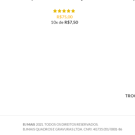
R$
75,00
10x de
R$
7,50
TROC
BJ MAIS
2021. TODOS OS DIREITOS RESERVADOS.
BJMAIS QUADROS E GRAVURAS LTDA. CNPJ: 40.735.051/0001-86