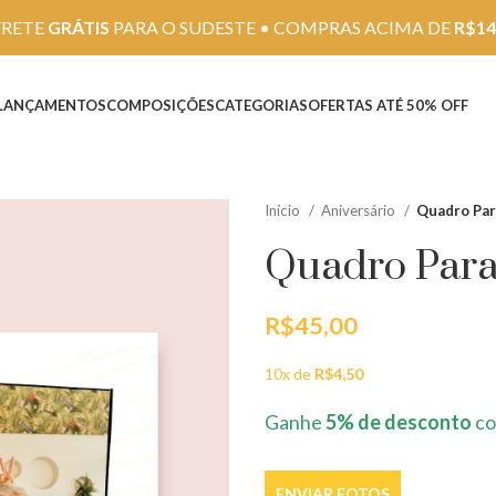
FRETE
GRÁTIS
PARA O SUDESTE • COMPRAS ACIMA DE
R$14
LANÇAMENTOS
COMPOSIÇÕES
CATEGORIAS
OFERTAS ATÉ 50% OFF
Início
Aniversário
Quadro Par
Quadro Para
R$
45,00
10x de
R$
4,50
Ganhe
5% de desconto
co
ENVIAR FOTOS