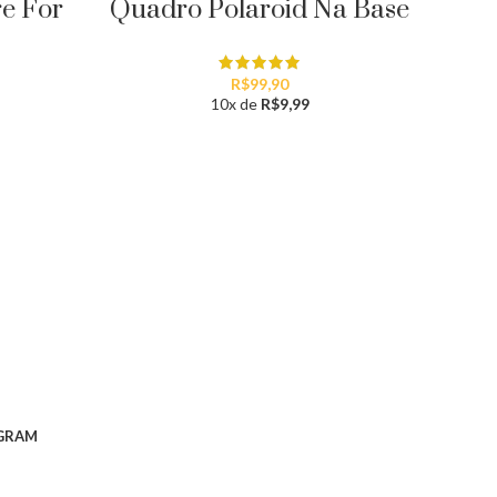
re For
Quadro Polaroid Na Base
K
R$
99,90
10x de
R$
9,99
GRAM