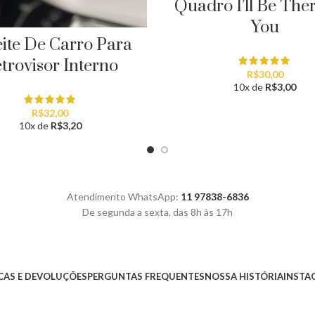
Quadro I’ll Be The
You
ite De Carro Para
trovisor Interno
R$
30,00
10x de
R$
3,00
R$
32,00
10x de
R$
3,20
Atendimento WhatsApp:
11 97838-6836
De segunda a sexta, das 8h às 17h
AS E DEVOLUÇÕES
PERGUNTAS FREQUENTES
NOSSA HISTÓRIA
INSTA