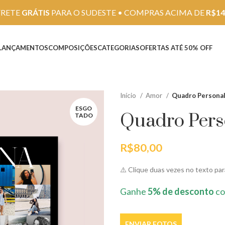
FRETE
GRÁTIS
PARA O SUDESTE • COMPRAS ACIMA DE
R$14
LANÇAMENTOS
COMPOSIÇÕES
CATEGORIAS
OFERTAS ATÉ 50% OFF
Início
Amor
Quadro Persona
ESGO
Quadro Per
TADO
R$
80,00
⚠️ Clique duas vezes no texto para
Ganhe
5% de desconto
co
ENVIAR FOTOS