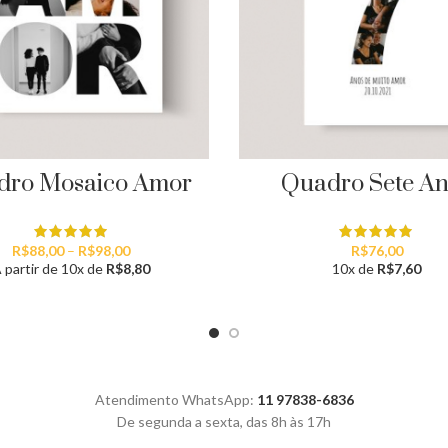
dro Mosaico Amor
Quadro Sete A
Faixa
R$
88,00
–
R$
98,00
R$
76,00
de
 partir de 10x de
R$
8,80
10x de
R$
7,60
preço:
R$88,00
através
R$98,00
Atendimento WhatsApp:
11 97838-6836
De segunda a sexta, das 8h às 17h