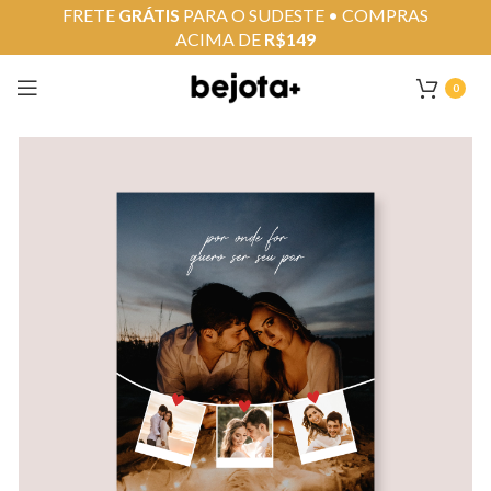
FRETE
GRÁTIS
PARA O SUDESTE • COMPRAS
ACIMA DE
R$149
0