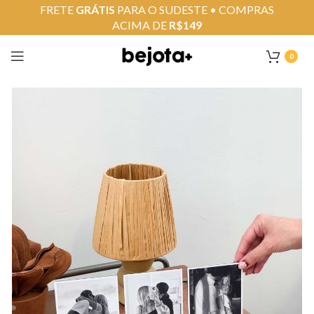
FRETE
GRÁTIS
PARA O SUDESTE • COMPRAS
ACIMA DE
R$149
0