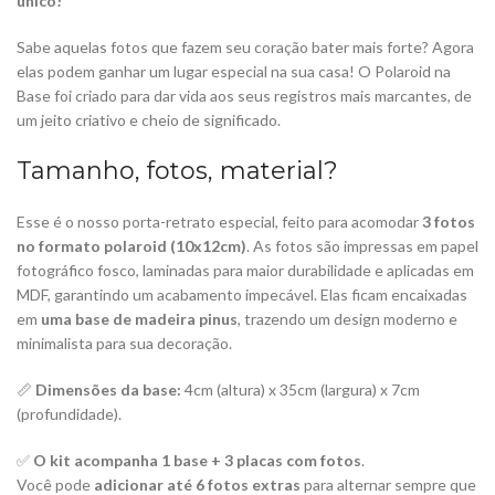
único!
Sabe aquelas fotos que fazem seu coração bater mais forte? Agora
elas podem ganhar um lugar especial na sua casa! O Polaroid na
Base foi criado para dar vida aos seus registros mais marcantes, de
um jeito criativo e cheio de significado.
Tamanho, fotos, material?
Esse é o nosso porta-retrato especial, feito para acomodar
3 fotos
no formato polaroid (10x12cm)
. As fotos são impressas em papel
fotográfico fosco, laminadas para maior durabilidade e aplicadas em
MDF, garantindo um acabamento impecável. Elas ficam encaixadas
em
uma base de madeira pinus
, trazendo um design moderno e
minimalista para sua decoração.
📏
Dimensões da base:
4cm (altura) x 35cm (largura) x 7cm
(profundidade).
✅
O kit acompanha 1 base + 3 placas com fotos
.
Você pode
adicionar até 6 fotos extras
para alternar sempre que