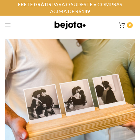
FRETE
GRÁTIS
PARA O SUDESTE • COMPRAS
ACIMA DE
R$149
0