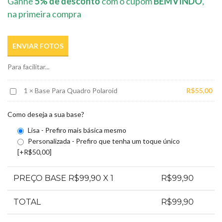
Ganhe
5% de desconto
com o cupom
BEMVINDO
,
na primeira compra
ENVIAR FOTOS
Para facilitar...
Base
1
×
Base Para Quadro Polaroid
R$
55,00
Para
Quadro
Como deseja a sua base?
Polaroid
Lisa - Prefiro mais básica mesmo
Personalizada - Prefiro que tenha um toque único
[+R$50,00]
PREÇO BASE R$
99,90
X 1
R$
99,90
TOTAL
R$
99,90