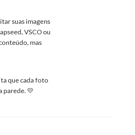
itar suas imagens
Snapseed, VSCO ou
o conteúdo, mas
ta que cada foto
a parede. 💛