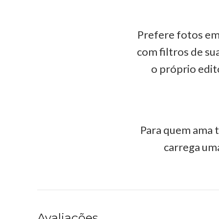
Prefere fotos em
com filtros de s
o próprio edit
Para quem ama t
carrega uma
Avaliações