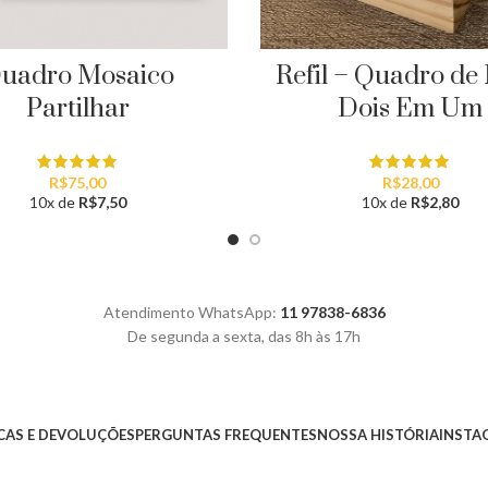
uadro Mosaico
Refil – Quadro de
Partilhar
Dois Em Um
R$
75,00
R$
28,00
10x de
R$
7,50
10x de
R$
2,80
Atendimento WhatsApp:
11 97838-6836
De segunda a sexta, das 8h às 17h
AS E DEVOLUÇÕES
PERGUNTAS FREQUENTES
NOSSA HISTÓRIA
INSTA