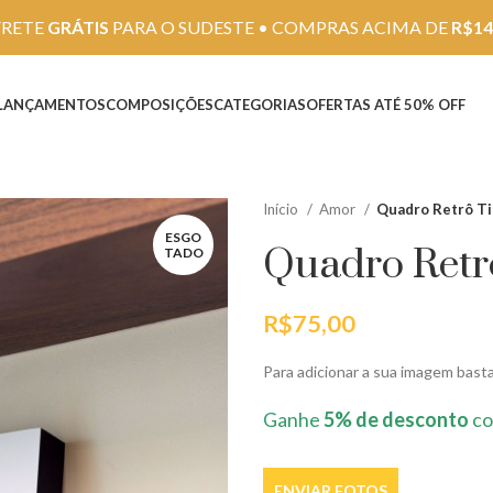
FRETE
GRÁTIS
PARA O SUDESTE • COMPRAS ACIMA DE
R$14
LANÇAMENTOS
COMPOSIÇÕES
CATEGORIAS
OFERTAS ATÉ 50% OFF
Início
Amor
Quadro Retrô Ti
ESGO
Quadro Retr
TADO
R$
75,00
Para adicionar a sua imagem basta 
Ganhe
5% de desconto
co
ENVIAR FOTOS