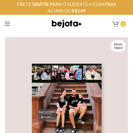
FRETE
GRÁTIS
PARA O SUDESTE • COMPRAS
ACIMA DE
R$149
0
ESGO
TADO