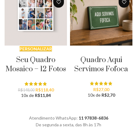
PERSONALIZAR
PERSONALIZAR
Quadro Aqui
Seu Quadro
Servimos Fofoca
Mosaico – 12 Fotos
O
O
R$
27,00
R$
118,40
R$
148,00
preço
preço
10x de
R$
2,70
10x de
R$
11,84
original
atual
era:
é:
R$148,00.
R$118,40.
Atendimento WhatsApp:
11 97838-6836
De segunda a sexta, das 8h às 17h