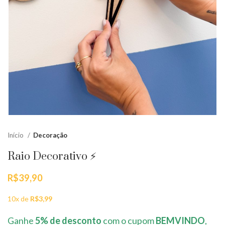
Início
Decoração
Raio Decorativo ⚡
R$
39,90
10x de
R$
3,99
Ganhe
5% de desconto
com o cupom
BEMVINDO
,