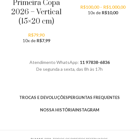
Primeira Copa
Faixa
R$
100,00
–
R$
1.000,00
2026 – Vertical
de
10x de
R$
10,00
preço:
(15×20 cm)
R$100,
atravé
R$1.00
R$
79,90
10x de
R$
7,99
Atendimento WhatsApp:
11 97838-6836
De segunda a sexta, das 8h às 17h
TROCAS E DEVOLUÇÕES
PERGUNTAS FREQUENTES
NOSSA HISTÓRIA
INSTAGRAM