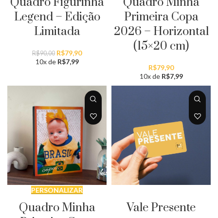
Quadro Figurinha
Quadro Minha
Legend – Edição
Primeira Copa
Limitada
2026 – Horizontal
(15×20 cm)
O
O
R$
79,90
R$
90,00
preço
preço
10x de
R$
7,99
R$
79,90
original
atual
10x de
R$
7,99
era:
é:
R$90,00.
R$79,90.
PERSONALIZAR
SELECIONAR QUANTIDADE
Quadro Minha
Vale Presente