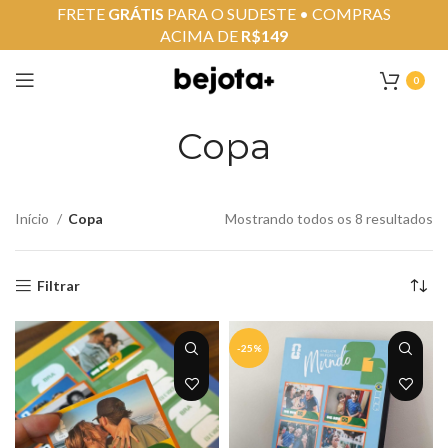
FRETE
GRÁTIS
PARA O SUDESTE • COMPRAS
ACIMA DE
R$149
0
Copa
Início
Copa
Mostrando todos os 8 resultados
Filtrar
-25%