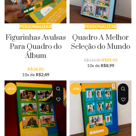
PERSONALIZAR
PERSONALIZAR
Figurinhas Avulsas
Quadro A Melhor
Para Quadro do
Seleção do Mundo
Álbum
O
O
R$
89,90
R$
119,90
preço
preço
10x de
R$
8,99
R$
24,90
original
atual
10x de
R$
2,49
era:
é:
R$119,90.
R$89,90.
-25%
-25%